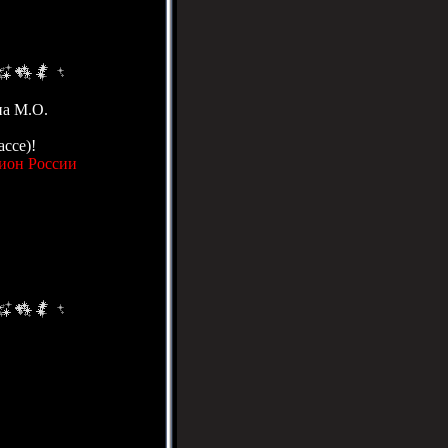
на М.О.
ассе)!
пион России