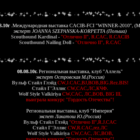
8.10г
.Международная выставка CACIB-FCI "WINNER-2010", (Mi
эксперт JOANNA SZEPANSKA-KORPETTA (Польша)
Scouthound Kardinal
-
"Отлично II", R.CAC, R.CACIB
Scouthound Nailing Doll
-
"Отлично II", R.CAC
08.08.10г.
Региональная выставка, клуб "Аллель"
эксперт Островская М.(Россия)
Вульф Стайл Глэйд
CW,J.CAC,BJ,BOB,BIG.Rez.BIS!
Стайл Г'Эллис
CW,CAC,ЛС,КЧФ.
Wolf Style Valkiriya
CW,CAC, ЛС,BOB, BIG III,
выиграла конкурс "Гордость Отечества"!
Региональная выставка, клуб "Империя"
экспет Лакатош Ю.(Россия)
Вульф Стайл Глэйд
"Отлично II",R.J.CAC
Стайл Г'Эллис
CW,R.CAC,rez.ЛС
Wolf Style Valkiriya
CW,CAC, ЛС,BOB,
выиграла конкурс "Гордость Отечества"!