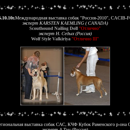
.10.10г.
Международная выставка собак "Россия-2010", CACIB-F
эксперт KARSTEN KAEMLING ( CANADA)
Scouthound Nailing Doll
"Отлично"
эксперт Н. Седых (Россия)
Wolf Style Valkiriya
"Отлично III"
егиональная выставка собак САС, КЧФ Кубок Раменского р-она О
эксперт А.Тиц (Россия)