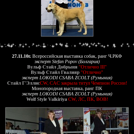
27.11.10г.
Всероссийская выставка собак, ранг Ч.РКФ
эксперт Stefan Popov (Болгария)
Вульф Стайл Добрыня
"Отлично III"
Вульф Стайл Гвалияр
"Отлично"
эксперт LOKODI CSABA ZCOLT (Румыния)
Стайл Г'Эллис
CW, CAC закрыла титул Чемпион России!
Монопородная выставка, ранг ПК
эксперт LOKODI CSABA ZCOLT (Румыния)
Wolf Style Valkiriya
CW, ЛС, ПК, BOB!