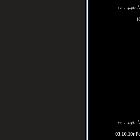
16
03.10.10г.
Р