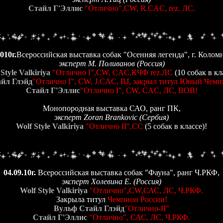
Стайл Г'Эллис
"Отлично",CW, R.CAC, rez. ЛС.
010г.
Всероссийская выставка собак "Осенняя легенда", г. Колом
эксперт М. Поливанов (Россия)
Style Valkiriya
"Отлично I",CW, CAC,КЧФ rez.ЛС
(10 собак в кл
йл Глэйд
"Отлично I", CW, J.CAC, BJ, закрыл титул Юный Чем
Стайл Г'Эллис
"Отлично I", CW, CAC, ЛС, ВОВ!
Монопородная выставка САО, ранг ПК,
эксперт Zoran Brankovic (Сербия)
Wolf Style Valkiriya
"Отлично II",CC
(5 собак в классе)!
04.09.10г.
Всероссийская выставка собак "Фауна", ранг Ч.РКФ,
эксперт Холевина Е. (Россия)
Wolf Style Valkiriya
"Отлично",СW,САС, ЛС, Ч.РКФ.
Закрыла титул
Чемпион России!
Вульф Стайл Глэйд
"Отлично-II"
Стайл Г'Эллис
"Отлично", САС, ЛС, Ч.РКФ.