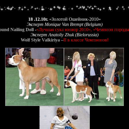
18 .12.10г.
«Золотой Ошейник-2010»
Эксперт Monique Van Brempt (Belgium)
ound Nailing Doll
-
«Лучшая сука юниор 2010», «Чемпион породы
Эксперт Anatoliy Zhuk (Bielorussia)
Wolf Style Valkiriya
–
II в классе Чемпионов!