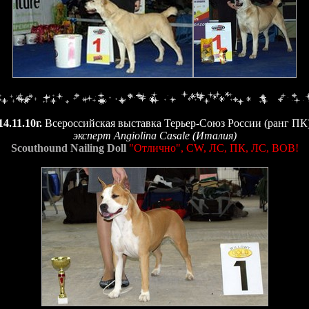
14.11.10г.
Всероссийская выставка Терьер-Союз России (ранг ПК
эксперт Angiolina Casale (Италия)
Scouthound Nailing Doll
"Отлично", CW, ЛС, ПК, ЛС, BOB!